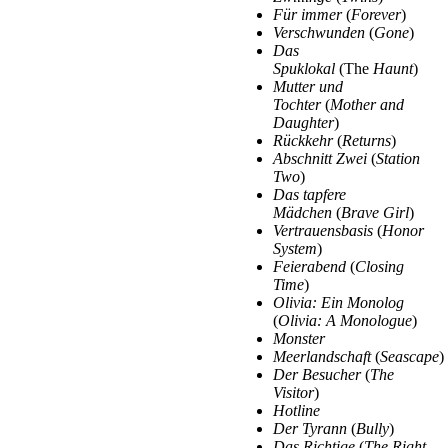
Für immer
(
Forever
)
Verschwunden
(
Gone
)
Das
Spuklokal
(The
Haunt
)
Mutter und
Tochter
(
Mother and
Daughter
)
Rückkehr
(
Returns
)
Abschnitt Zwei
(
Station
Two
)
Das tapfere
Mädchen
(
Brave Girl
)
Vertrauensbasis
(
Honor
System
)
Feierabend
(
Closing
Time
)
Olivia: Ein Monolog
(
Olivia: A Monologue
)
Monster
Meerlandschaft
(
Seascape
)
Der Besucher
(
The
Visitor
)
Hotline
Der Tyrann
(
Bully
)
Das Richtige
(
The Right