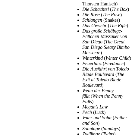
Thorsten Hanisch)
Die Schachtel
(
The Box
)
Die Rose
(
The Rose
)
Schlangen
(Snakes)
Das Gewehr
(
The Rifle
)
Das große Schäbige-
Flittchen-Massaker von
San Diego
(
The Great
San Diego Sleazy Bimbo
Massacre
)
Winterkind
(
Winter Child
)
Feuertanz
(
Firedance
)
Die Ausfahrt von Toledo
Blade Boulevard
(
The
Exit at Toledo Blade
Boulevard
)
Wenn der Penny
fällt
(
When the Penny
Falls
)
Megan’s Law
Pech
(
Luck
)
Vater und Sohn
(
Father
and Son
)
Sonntage
(
Sundays
)
Zwillinge
(
Twins
)