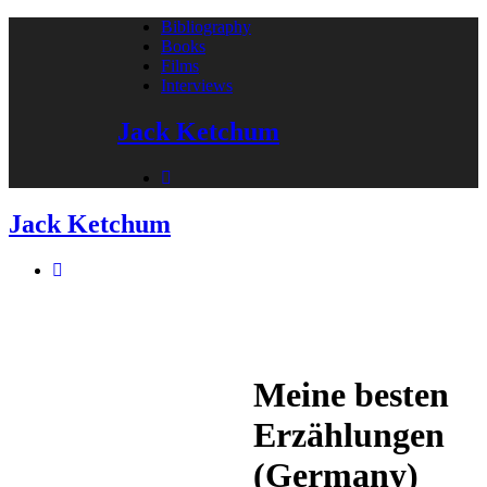
Bibliography
Books
Films
Interviews
Jack Ketchum
Jack Ketchum
Meine besten
Erzählungen
(Germany)